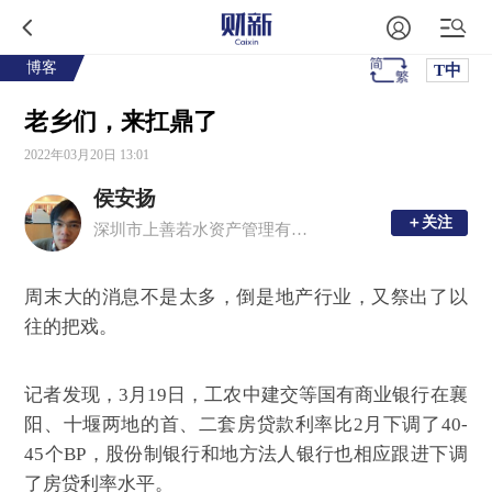
博客
T中
老乡们，来扛鼎了
2022年03月20日 13:01
侯安扬
＋关注
＋关注
深圳市上善若水资产管理有限公司董事长
周末大的消息不是太多，倒是地产行业，又祭出了以
往的把戏。
记者发现，3月19日，工农中建交等国有商业银行在襄
阳、十堰两地的首、二套房贷款利率比2月下调了40-
45个BP，股份制银行和地方法人银行也相应跟进下调
了房贷利率水平。