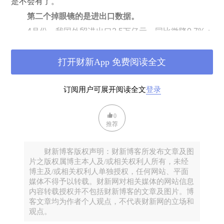
是不会有了。
第二个掉眼镜的是进出口数据。
4月份，我国外贸进出口2.5万亿元，同比微降0.7%；
其中，出口1.41万亿元，增长8.2%；进口1.09万亿元，下
降10.2%；贸易顺差3181.5亿元，增加2.6倍。
打开财新App 免费阅读全文
这个数据比较让市场跌眼镜，因为国外疫情蔓延，普
遍预期4月进出口都不太好。但是，走出来的样子却是出
订阅用户可展开阅读全文
登录
口数据还不错，是正增长，而进口数据还是下跌的。
可以对比一下，前阵子韩国披露它们4月份的进出口
0
数据，出口同比是-24.3%，进口同比是-15.9%。
推荐
有不同的说法，有的说是订单延期交付，到后面才会
体现出来差异。不过，如果是这样，那韩国不至于跟中国
财新博客版权声明：财新博客所发布文章及图
片之版权属博主本人及/或相关权利人所有，未经
的差别这么大。
博主及/或相关权利人单独授权，任何网站、平面
也有的说是对全球的生产替代效应，因为其他地方爆
媒体不得予以转载。财新网对相关媒体的网站信息
发疫情，而我们复工了，我们“早复工，早受益”了。
内容转载授权并不包括财新博客的文章及图片。博
客文章均为作者个人观点，不代表财新网的立场和
好吧，我再说一下我跟的数据里，更掉眼镜的一个高
观点。
频数据：房地产销售比消费复苏快多了！